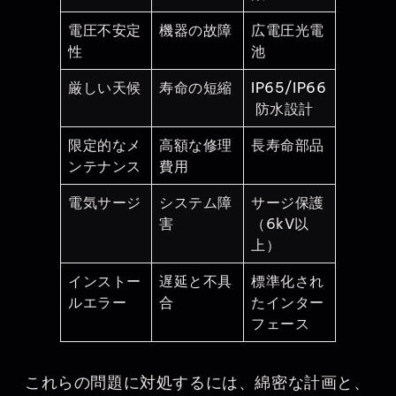
電圧不安定
機器の故障
広電圧光電
性
池
厳しい天候
寿命の短縮
IP65/IP66
防水設計
限定的なメ
高額な修理
長寿命部品
ンテナンス
費用
電気サージ
システム障
サージ保護
害
（6kV以
上）
インストー
遅延と不具
標準化され
ルエラー
合
たインター
フェース
これらの問題に対処するには、綿密な計画と、