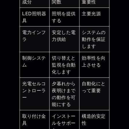
成分
関数
重要性
LED照明器
照明を提供
主要光源
具
する
電力インフ
安定した電
システムの
ラ
力供給
動作を保証
します
制御システ
切り替えと
効率性を向
ム
監視を自動
上させる
化します
光電セルコ
夕暮れから
自動化にと
ントローラ
夜明けまで
って重要
ー
の動作を可
能にする
取り付け金
インストー
構造的安定
具
ルをサポー
性