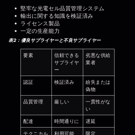
堅牢な光電セル品質管理システム
輸出に関する知識を検証済み
ライセンス製品
一定の生産能力
表2：優良サプライヤーと不良サプライヤー
要素
信頼できる
劣悪な供給
サプライヤ
業者
ー
認証
検証済み
紛失または
偽物
品質管理
厳しい
一貫性がな
い
配達
時間通りに
遅延
テクニカル
利用可能
限定