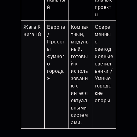
й
проект
ы
Жага
К
Европа
Компак
Совре
нига 18
/
тный,
менны
Проект
модуль
е
ы
ный,
светод
«умног
готовы
иодные
о
й к
светил
города
исполь
ьники /
»
зовани
Умные
ю с
городс
интелл
кие
ектуал
опоры
ьными
систем
ами.