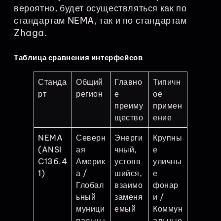
вероятно, будет осуществляться как по
стандартам NEMA, так и по стандартам
Zhaga.
Таблица сравнения интерфейсов
Станда
Общий
Главно
Типичн
рт
регион
е
ое
преиму
примен
щество
ение
NEMA
Северн
Энерги
Крупны
(ANSI
ая
чный,
е
C136.4
Америк
устояв
уличны
1)
а /
шийся,
е
Глобал
взаимо
фонар
ьный
заменя
и /
муници
емый
Коммун
пальны
альные