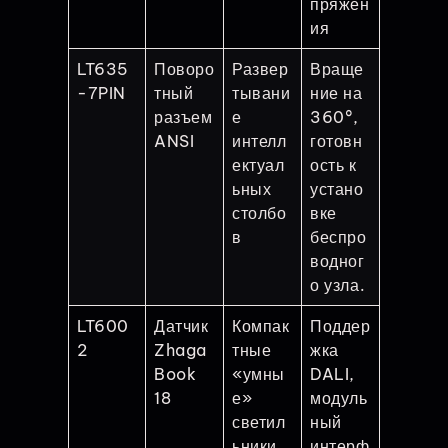
пряжен
ия
LT635
Поворо
Развер
Враще
-7PIN
тный
тывани
ние на
разъем
е
360°,
ANSI
интелл
готовн
ектуал
ость к
ьных
устано
столбо
вке
в
беспро
водног
о узла.
LT600
Датчик
Компак
Поддер
2
Zhaga
тные
жка
Book
«умны
DALI,
18
е»
модуль
светил
ный
ьники
интерф