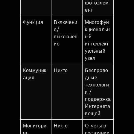
фотоэлем
ент
Функция
Включени
Многофун
е/
кциональн
выключен
ый
ие
интеллект
уальный
узел
Коммуник
Никто
Беспрово
ация
дные
технологи
и /
поддержка
Интернета
вещей
Монитори
Никто
Отчеты о
нг
состоянии