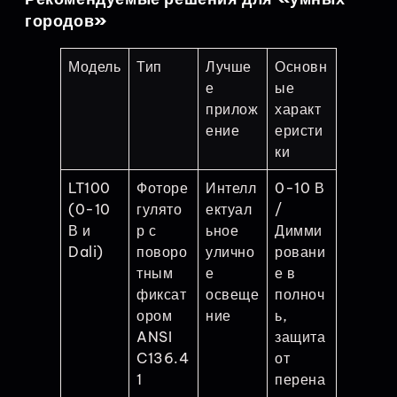
городов»
Модель
Тип
Лучше
Основн
е
ые
прилож
характ
ение
еристи
ки
LT100
Фоторе
Интелл
0-10 В
(0-10
гулято
ектуал
/
В и
р с
ьное
Димми
Dali)
поворо
улично
ровани
тным
е
е в
фиксат
освеще
полноч
ором
ние
ь,
ANSI
защита
C136.4
от
1
перена