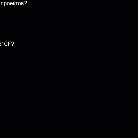
 проектов?
310F?