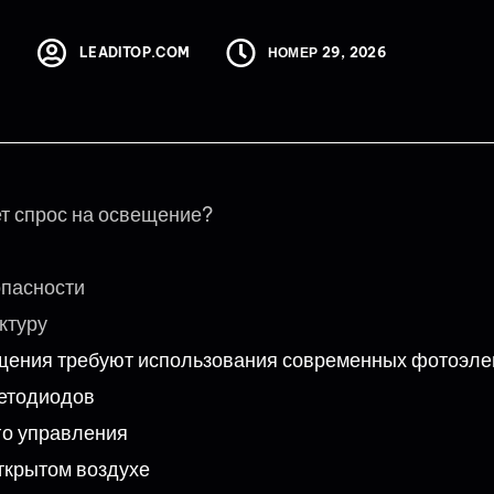
LEADITOP.COM
НОМЕР 29, 2026
ет спрос на освещение?
опасности
ктуру
щения требуют использования современных фотоэл
ветодиодов
го управления
ткрытом воздухе