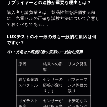
サプライヤーとの連携が重要な理由とは？
購入者と請負業者は、製品性能を評価する前
に、光電セルの正確な試験方法について合意し
ておくべきである。.
LUXテストの不一致の最も一般的な原因は何
ですか？
表1：光電セル照度試験の変動の一般的な原因
原因
結果への影
リスク発生
響
異なる光源
センサーの
パフォーマ
スペクトル
応答が変わ
ンス評価の
ります
誤り
可変テスト
センサーが
不安定なス
角度
受け取る光
イッチング