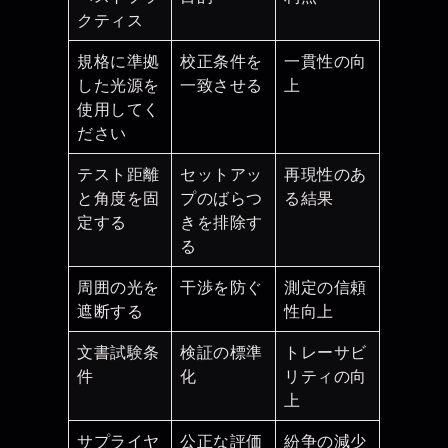
クティス
規格に準拠
校正条件を
一貫性の向
した光源を
一致させる
上
使用してく
ださい
テスト距離
セットアッ
再現性のあ
と角度を固
プのばらつ
る結果
定する
きを排除す
る
周囲の光を
干渉を防ぐ
測定の信頼
遮断する
性向上
文書試験条
検証の標準
トレーサビ
件
化
リティの向
上
サプライヤ
公正な評価
紛争の減少