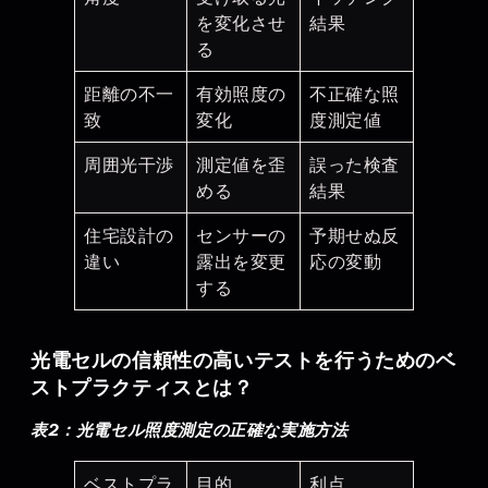
を変化させ
結果
る
距離の不一
有効照度の
不正確な照
致
変化
度測定値
周囲光干渉
測定値を歪
誤った検査
める
結果
住宅設計の
センサーの
予期せぬ反
違い
露出を変更
応の変動
する
光電セルの信頼性の高いテストを行うためのベ
ストプラクティスとは？
表2：光電セル照度測定の正確な実施方法
ベストプラ
目的
利点