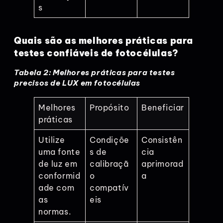
s
Quais são as melhores práticas para
testes confiáveis de fotocélulas?
Tabela 2: Melhores práticas para testes
precisos de LUX em fotocélulas
Melhores
Propósito
Beneficiar
práticas
Utilize
Condiçõe
Consistên
uma fonte
s de
cia
de luz em
calibraçã
aprimorad
conformid
o
a
ade com
compatív
as
eis
normas.