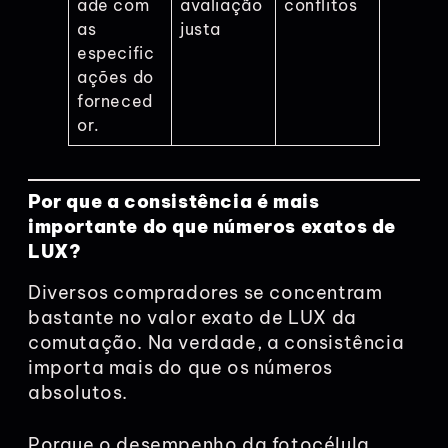
ade com
avaliação
conflitos
as
justa
especific
ações do
forneced
or.
Por que a consistência é mais
importante do que números exatos de
LUX?
Diversos compradores se concentram
bastante no valor exato de LUX da
comutação. Na verdade, a consistência
importa mais do que os números
absolutos.
Porque o desempenho da fotocélula