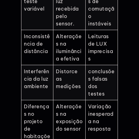
teste
luz
s de
variável
recebida
comutaçã
pelo
o
sensor.
instáveis
Inconsistê
Alteraçõe
Leituras
ncia de
s na
de LUX
distância
iluminânci
imprecisa
a efetiva
s
Interferên
Distorce
conclusõe
cia da luz
as
s falsas
ambiente
medições
dos
testes
Diferença
Alteraçõe
Variação
s no
s na
inesperad
projeto
exposição
a na
de
do sensor
resposta
habitaçõe