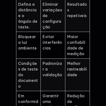
Defina a
Eliminar
Resultado
distância
variações
s
e o
de
repetíveis
ângulo de
configura
teste.
ção
Bloquear
Evitar
Maior
a luz
interferên
confiabili
ambiente
cias
dade de
medição
Condiçõe
Padroniza
Melhor
s de teste
r a
rastreabili
do
validação
dade
document
o
Em
Garantir
Redução
conformid
uma
de