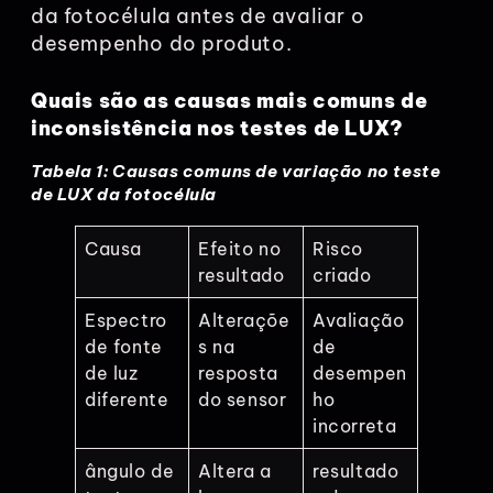
da fotocélula antes de avaliar o
desempenho do produto.
Quais são as causas mais comuns de
inconsistência nos testes de LUX?
Tabela 1: Causas comuns de variação no teste
de LUX da fotocélula
Causa
Efeito no
Risco
resultado
criado
Espectro
Alteraçõe
Avaliação
de fonte
s na
de
de luz
resposta
desempen
diferente
do sensor
ho
incorreta
ângulo de
Altera a
resultado