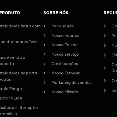
 PRODUTO
SOBRE NÓS
RECU
roladores de luz com
Por que nós
Ca
Nossa Fábrica
Pe
controladores Twist
Nossa Equipe
No
k
Nosso serviço
Es
te de venda a
coberto
Certificações
Ce
Qu
roladores de porta-
Nosso Estoque
padas
On
Marketing de vendas
role Zhaga
po
Nossa Missão
ector NEMA
xões de interruptor
otocélula