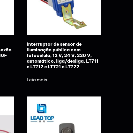
Interruptor de sensor de
nexão
iluminação pública com
210F
fotocélula, 12 V, 24 V, 220 V,
automático, liga/desliga, LT711
e LT712 e LT721 e LT722
Leia mais