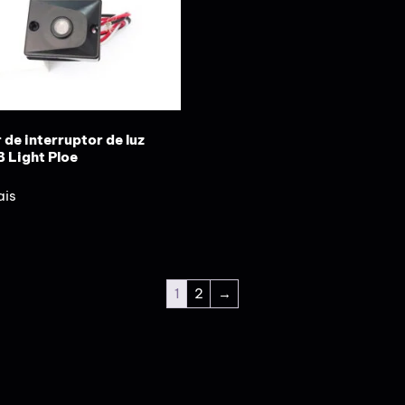
 de interruptor de luz
 Light Ploe
ais
1
2
→