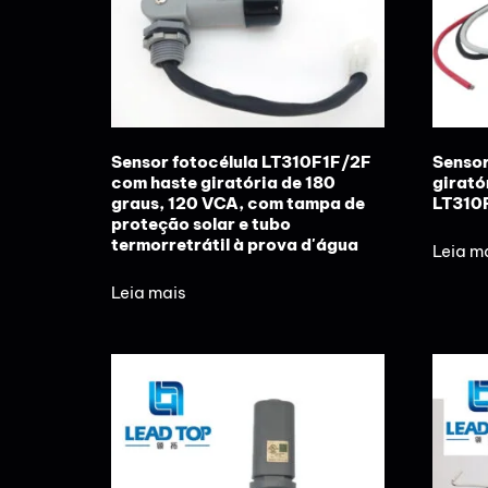
Sensor fotocélula LT310F1F/2F
Sensor
com haste giratória de 180
girató
graus, 120 VCA, com tampa de
LT310
proteção solar e tubo
termorretrátil à prova d'água
Leia m
Leia mais