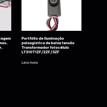
ntagem
Portfólio de iluminação
nas,
paisagística de baixa tensão
r,
Transformador fotocélula
LT310T1ZF/2ZF/3ZF
Leia mais