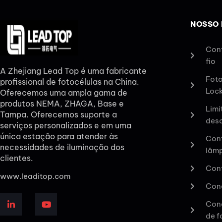
NOSSO
Cont
fio
A Zhejiang Lead Top é uma fabricante
Foto
profissional de fotocélulas na China.
Loc
Oferecemos uma ampla gama de
produtos NEMA, ZHAGA, Base e
Limi
Tampa. Oferecemos suporte a
des
serviços personalizados e em uma
única estação para atender às
Cont
necessidades de iluminação dos
lâm
clientes.
Cont
www.leaditop.com
Con
Cone
de f