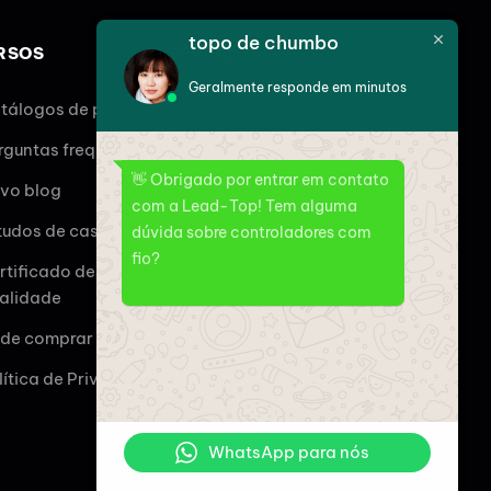
topo de chumbo
RSOS
SERVIÇOS
Geralmente responde em minutos
tálogos de produtos
Nosso serviço
Perspectiva geral do fluxo
rguntas frequentes
de serviço
👋 Obrigado por entrar em contato
vo blog
com a Lead-Top! Tem alguma
Exemplo de Serviço Geral
tudos de caso
dúvida sobre controladores com
Serviço de Amostra
fio?
rtificado de
Personalizado
alidade
Serviço de controlador
de comprar
sem fio
lítica de Privacidade
WhatsApp para nós