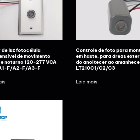
 de luz fotocélula
Controle de foto para mo
ensível de movimento
em haste, para áreas exter
 e noturno 120-277 VCA
do anoitecer ao amanhece
A1-F/A2-F/A3-F
LT210C1/C2/C3
ais
Leia mais