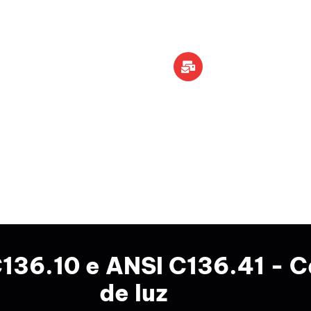
info@leaditop.co
BLOGUE
CONTATO
DEIXE UMA MENSAGEM
C136.10 e ANSI C136.41 - 
de luz