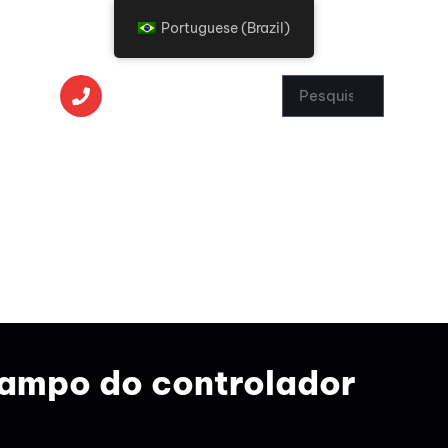
Portuguese (Brazil)
+86 13391004727
m
FALE COM UM
ESPECIALISTA
Campo do controlador