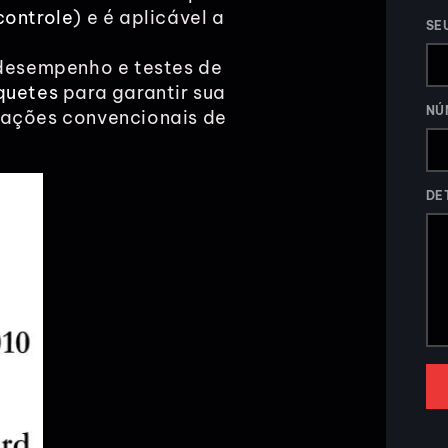
controle
) e é aplicável a
SE
 desempenho e testes de
quetes
para garantir sua
NÚ
cações convencionais de
DE