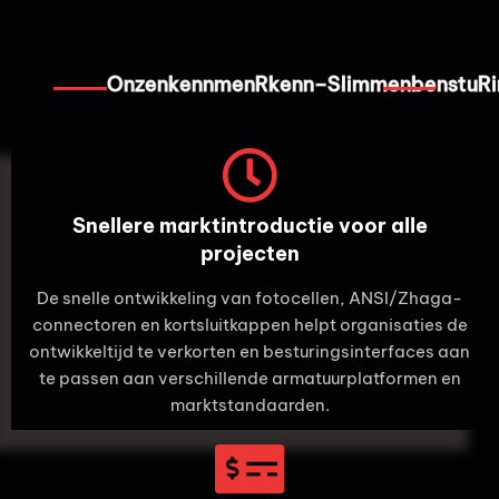
O
n
z
en
k
en
n
m
en
R
k
en
m
m
en
b
en
s
t
u
R
i
n
S
–
l
i
Snellere marktintroductie voor alle
projecten
De snelle ontwikkeling van fotocellen, ANSI/Zhaga-
connectoren en kortsluitkappen helpt organisaties de
ontwikkeltijd te verkorten en besturingsinterfaces aan
te passen aan verschillende armatuurplatformen en
marktstandaarden.