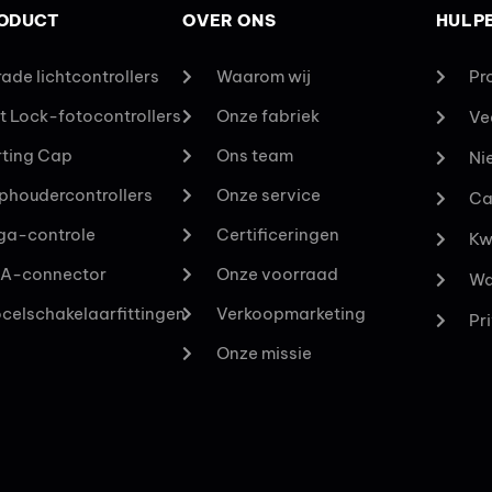
RODUCT
OVER ONS
HULP
ade lichtcontrollers
Waarom wij
Pr
t Lock-fotocontrollers
Onze fabriek
Ve
ting Cap
Ons team
Ni
houdercontrollers
Onze service
Ca
ga-controle
Certificeringen
Kw
A-connector
Onze voorraad
Wa
celschakelaarfittingen
Verkoopmarketing
Pr
Onze missie