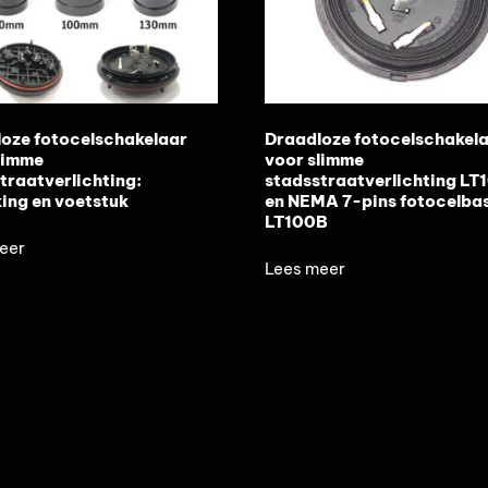
oze fotocelschakelaar
Draadloze fotocelschakel
limme
voor slimme
traatverlichting:
stadsstraatverlichting L
ing en voetstuk
en NEMA 7-pins fotocelbas
LT100B
eer
Lees meer