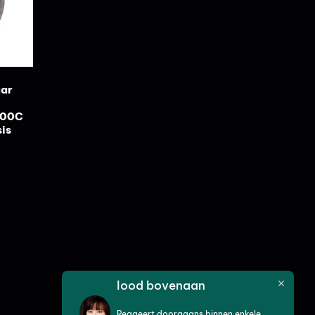
aar
T100C
is
lood bovenaan
Reageert doorgaans binnen enkele