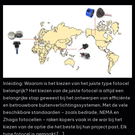
Inleiding: Waarom is het kiezen van het juiste type fotocel
belangrijk? Het kiezen van de juiste fotocel is altijd een
belangrijke stap geweest bij het ontwerpen van efficiënte
en betrouwbare buitenverlichtingssystemen. Met de vele
beschikbare standaarden – zoals bedrade, NEMA en
Zhaga fotocellen – raken kopers vaak in de war bij het
kiezen van de optie die het beste bij hun project past. Elk
type fotocel is gemaakt […]