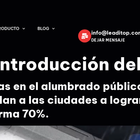
RODUCTO
BLOG
info@leaditop.co
DEJAR MENSAJE
Introducción de
as en el alumbrado públic
dan a las ciudades a logra
orma 70%.