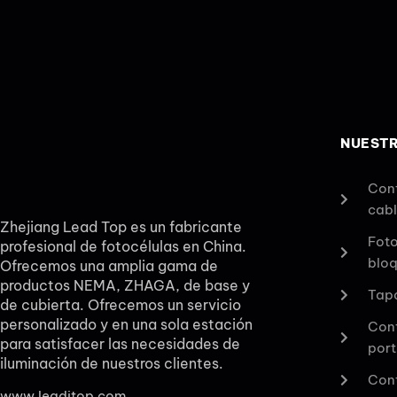
NUEST
Cont
cab
Zhejiang Lead Top es un fabricante
Foto
profesional de fotocélulas en China.
bloq
Ofrecemos una amplia gama de
productos NEMA, ZHAGA, de base y
Tapa
de cubierta. Ofrecemos un servicio
personalizado y en una sola estación
Cont
para satisfacer las necesidades de
por
iluminación de nuestros clientes.
Cont
www.leaditop.com