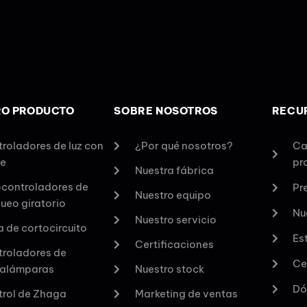
RO PRODUCTO
SOBRE NOSOTROS
RECU
roladores de luz con
¿Por qué nosotros?
Ca
le
pr
Nuestra fábrica
controladores de
Pr
Nuestro equipo
ueo giratorio
Nu
Nuestro servicio
 de cortocircuito
Es
Certificaciones
roladores de
Ce
talámparas
Nuestro stock
Dó
rol de Zhaga
Marketing de ventas