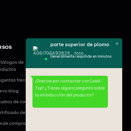
parte superior de plomo
RSOS
SERVICIOS
Generalmente responde en minutos.
tálogos de
Nuestro servicio
oductos
Perspectiva general del
flujo de servicio
eguntas frecuentes
¡Gracias por contactar con Lead-
Top! ¿Tienes alguna pregunta sobre
Servicio de muestra de
evo blog
la introducción del producto?
General
tudios de caso
Servicio de muestras
rtificado de calidad
personalizado
nde comprar
Servicio de controlador