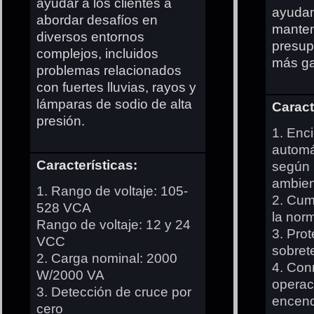
ayudar a los clientes a
ayudan
abordar desafíos en
manten
diversos entornos
presup
complejos, incluidos
más ga
problemas relacionados
con fuertes lluvias, rayos y
lámparas de sodio de alta
Caract
presión.
1. Enc
automá
Características:
según 
ambien
1. Rango de voltaje: 105-
2. Cum
528 VCA
la nor
Rango de voltaje: 12 y 24
3. Pro
VCC
sobret
2. Carga nominal: 2000
4. Con
W/2000 VA
operac
3. Detección de cruce por
encend
cero