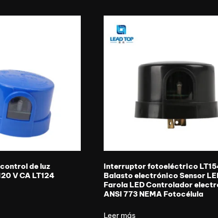
control de luz
Interruptor fotoeléctrico LT1
120 V CA LT124
Balasto electrónico Sensor L
Farola LED Controlador elect
ANSI 773 NEMA Fotocélula
Leer más