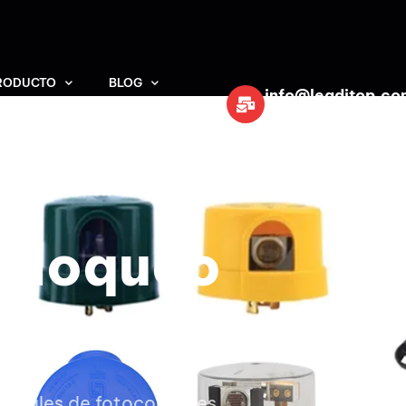
RODUCTO
BLOG
info@leaditop.co
DEJAR MENSAJE
 bloqueo
io
cipales de fotocontroles