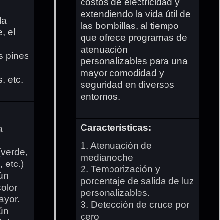
costos de electricidad y
extendiendo la vida útil de
la
las bombillas, al tiempo
, el
que ofrece programas de
atenuación
s pines
personalizables para una
o
mayor comodidad y
, etc.
seguridad en diversos
entornos.
Características:
a
1. Atenuación de
(verde,
medianoche
, etc.)
2. Temporización y
ún
porcentaje de salida de luz
color
personalizables.
ayor.
3. Detección de cruce por
ún
cero