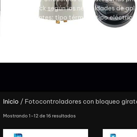
Twist-Lock según las necesidades de apli
nuestros clientes: tipo térmico, tipo eléctric
Inicio
/ Fotocontroladores con bloqueo girat
Mostrando 1–12 de 16 resultados