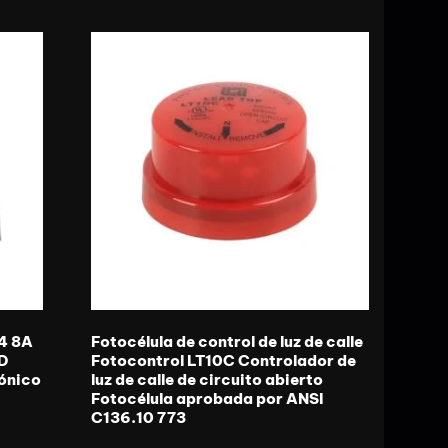
54 8A
Fotocélula de control de luz de calle
ED
Fotocontrol LT10C Controlador de
rónico
luz de calle de circuito abierto
Fotocélula aprobada por ANSI
C136.10 773