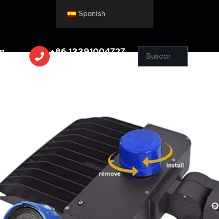
Spanish
m
+86 13391004727
HABLA CON UN EXPERTO