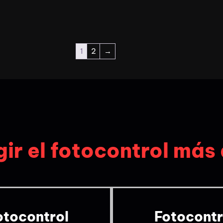
1
2
→
ir el fotocontrol má
otocontrol
Fotocontr