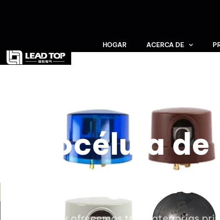
HOGAR
ACERCA DE
P
CONTACTO
Fotocélula de
girator
Diseñamos y ofrecemos tres categorías prin