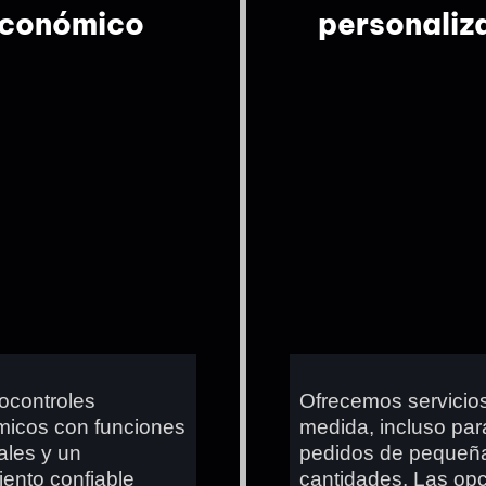
conómico
personaliz
tocontroles
Ofrecemos servicio
icos con funciones
medida, incluso par
ales y un
pedidos de pequeñ
iento confiable
cantidades. Las op