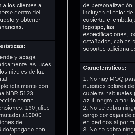
 a los clientes a
de personalización
erse dentro del
incluyen el color de 
uesto y obtener
cubierta, el embalaje
nancias.
logotipo, las
especificaciones, lo
estañados, cables 
erísticas:
soportes adicionales
iende y apaga
ticamente las luces
Características:
los niveles de luz
tal.
1. No hay MOQ par
ple totalmente con
nuestros colores de
ma NBR 5123
cubierta habituales 
tección contra
azul, negro, amarillo
ensiones: 160 julios
2. No se cobra ning
mutador ≥10000
cargo por cajas de 
iones de
en pedidos al por m
ido/apagado con
3. No se cobra ning