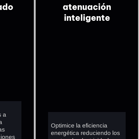
ado
atenuación
inteligente
s a
a
Optimice la eficiencia
as
energética reduciendo los
ciones