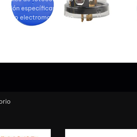
cación específicas de
o y tipo electromagnético.
orio