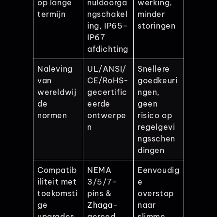
op lange
nuldoorga
werking,
termijn
ngschakel
minder
ing, IP65–
storingen
IP67
afdichting
Naleving
UL/ANSI/
Snellere
van
CE/RoHS-
goedkeuri
wereldwij
gecertific
ngen,
de
eerde
geen
normen
ontwerpe
risico op
n
regelgevi
ngsschen
dingen
Compatib
NEMA
Eenvoudig
iliteit met
3/5/7-
e
toekomsti
pins &
overstap
ge
Zhaga
-
naar
upgrades
gereed
slimme