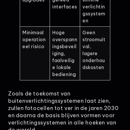
interfaces
verlichtin
gssystem
en
Minimaal
Hoge
Geen
operation
overspann
stroomuit
eel risico
ingsbeveil
val,
iging,
lagere
faalveilig
onderhou
e lokale
dskosten
bediening
Zoals de toekomst van
buitenverlichtingssystemen laat zien,
zullen fotocellen tot ver in de jaren 2030
en daarna de basis blijven vormen voor
verlichtingssystemen in alle hoeken van
de wereld.