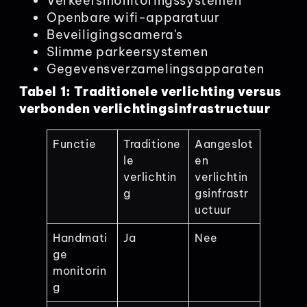
Verkeersmonitoringssystemen
Openbare wifi-apparatuur
Beveiligingscamera's
Slimme parkeersystemen
Gegevensverzamelingsapparaten
Tabel 1: Traditionele verlichting versus
verbonden verlichtingsinfrastructuur
Functie
Traditione
Aangeslot
le
en
verlichtin
verlichtin
g
gsinfrastr
uctuur
Handmati
Ja
Nee
ge
monitorin
g