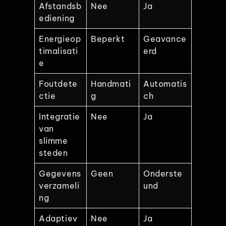
Afstandsb
Nee
Ja
ediening
Energieop
Beperkt
Geavance
timalisati
erd
e
Foutdete
Handmati
Automatis
ctie
g
ch
Integratie
Nee
Ja
van
slimme
steden
Gegevens
Geen
Onderste
verzameli
und
ng
Adaptiev
Nee
Ja