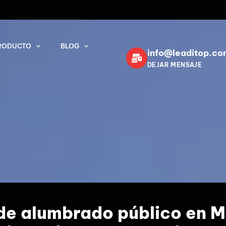
RODUCTO
BLOG
info@leaditop.co
DEJAR MENSAJE
de alumbrado público en M