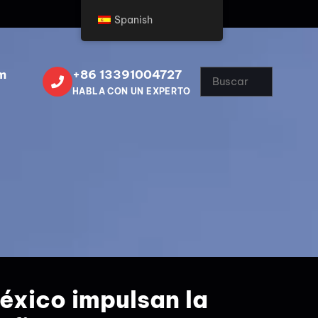
Spanish
m
+86 13391004727
HABLA CON UN EXPERTO
éxico impulsan la