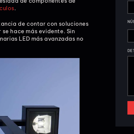
ecesidad de componentes de
culos
.
NÚ
tancia de contar con soluciones
or se hace más evidente. Sin
minarias LED más avanzadas no
DE