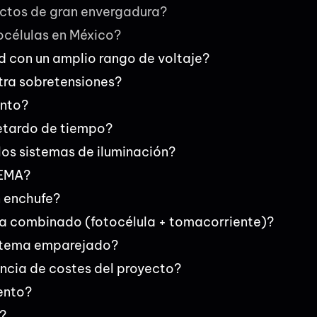
ectos de gran envergadura?
tocélulas en México?
d con un amplio rango de voltaje?
tra sobretensiones?
ento?
retardo de tiempo?
los sistemas de iluminación?
NEMA?
n enchufe?
ema combinado (fotocélula + tomacorriente)?
sistema emparejado?
ncia de costes del proyecto?
ento?
?