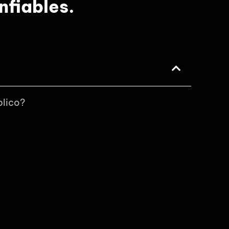
nfiables.
blico?