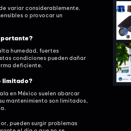
ede variar considerablemente.
ensibles o provocar un
mportante?
 alta humedad, fuertes
 Estas condiciones pueden dañar
rma deficiente.
 limitado?
ala en México suelen abarcar
su mantenimiento son limitados,
ta.
ior, pueden surgir problemas
ante el día o que no se