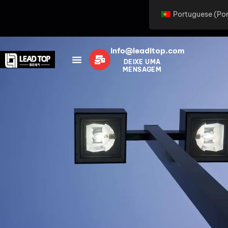
Portuguese (Por
info@leaditop.com
DEIXE UMA
MENSAGEM