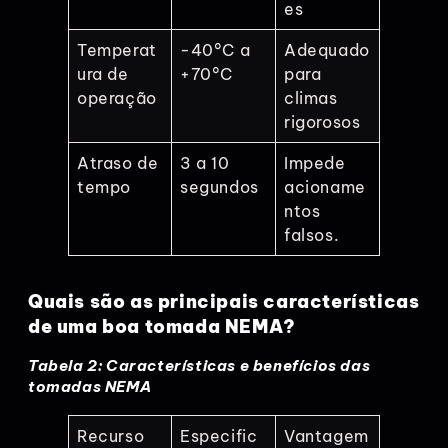
es
Temperat
-40°C a
Adequado
ura de
+70°C
para
operação
climas
rigorosos
Atraso de
3 a 10
Impede
tempo
segundos
acioname
ntos
falsos.
Quais são as principais características
de uma boa tomada NEMA?
Tabela 2: Características e benefícios das
tomadas NEMA
Recurso
Especific
Vantagem