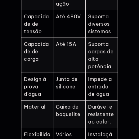
ação
Capacida
Até 480V
Suporta
de de
diversos
tensão
sistemas
Capacida
Até 15A
Suporta
de de
cargas de
carga
alta
potência
Design à
Junta de
Impede a
prova
silicone
entrada
d'água
de água
Material
Caixa de
Durável e
baquelite
resistente
ao calor.
Flexibilida
Vários
Instalaçã