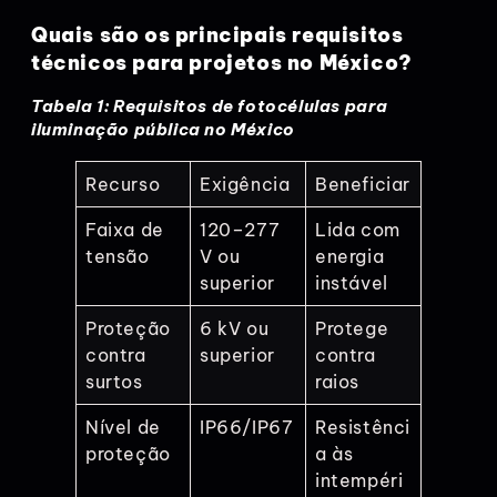
Quais são os principais requisitos
técnicos para projetos no México?
Tabela 1: Requisitos de fotocélulas para
iluminação pública no México
Recurso
Exigência
Beneficiar
Faixa de
120–277
Lida com
tensão
V ou
energia
superior
instável
Proteção
6 kV ou
Protege
contra
superior
contra
surtos
raios
Nível de
IP66/IP67
Resistênci
proteção
a às
intempéri