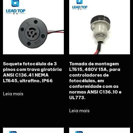
Soquete fotocélula de 3
Tomada de montagem
pinos com trava giratória
LT615, 480V 15A, para
ANSI C136.41 NEMA
controladores de
LT645, ultrafino, IP66
fotocélulas, em
conformidade com as
normas ANSI C136.10 e
Leia mais
UL773.
Leia mais