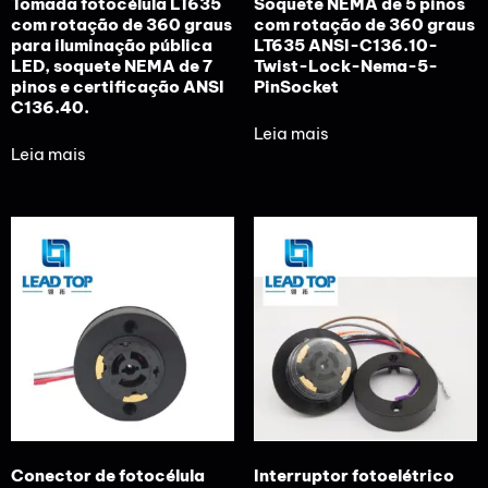
Tomada fotocélula LT635
Soquete NEMA de 5 pinos
com rotação de 360 graus
com rotação de 360 graus
para iluminação pública
LT635 ANSI-C136.10-
LED, soquete NEMA de 7
Twist-Lock-Nema-5-
pinos e certificação ANSI
PinSocket
C136.40.
Leia mais
Leia mais
Conector de fotocélula
Interruptor fotoelétrico