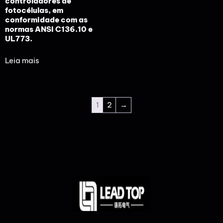
controladores de
fotocélulas, em
conformidade com as
normas ANSI C136.10 e
UL773.
Leia mais
1
2
→