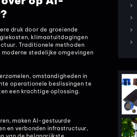
over op AI-
r?
ere druk door de groeiende
ergiekosten, klimaatuitdagingen
uctuur. Traditionele methoden
om moderne stedelijke omgevingen
 verzamelen, omstandigheden in
nte operationele beslissingen te
en een krachtige oplossing.
ren, maken AI-gestuurde
n en verbonden infrastructuur,
n van de belangrijkste