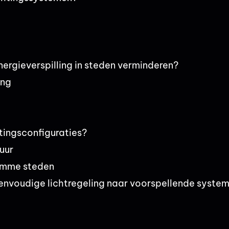
nergieverspilling in steden verminderen?
ing
tingsconfiguraties?
uur
limme steden
 eenvoudige lichtregeling naar voorspellende syste