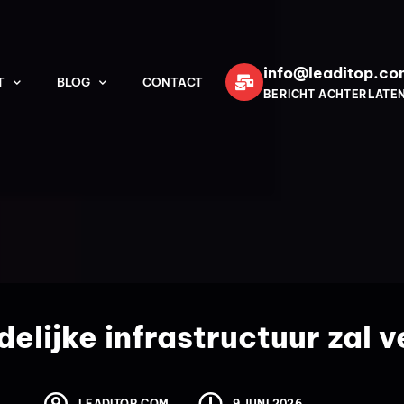
info@leaditop.co
T
BLOG
CONTACT
BERICHT ACHTERLATE
delijke infrastructuur zal 
LEADITOP.COM
9 JUNI 2026