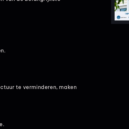
n.
uctuur te verminderen, maken
e.