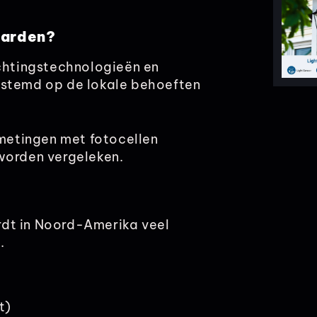
aarden?
ichtingstechnologieën en
estemd op de lokale behoeften
xmetingen met fotocellen
worden vergeleken.
rdt in Noord-Amerika veel
.
t)