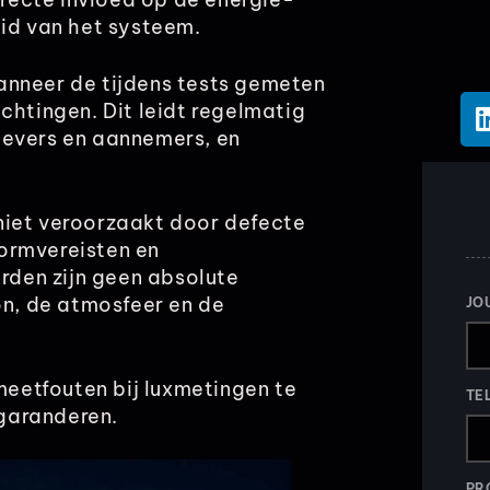
eid van het systeem.
anneer de tijdens tests gemeten
tingen. Dit leidt regelmatig
gevers en aannemers, en
niet veroorzaakt door defecte
ormvereisten en
den zijn geen absolute
on, de atmosfeer en de
JO
 meetfouten bij luxmetingen te
TE
garanderen.
PR