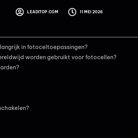
LEADITOP.COM
11 MEI 2026
elangrijk in fotoceltoepassingen?
ereldwijd worden gebruikt voor fotocellen?
aarden?
rschakelen?