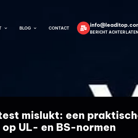
info@leaditop.co
T
BLOG
CONTACT
BERICHT ACHTERLATE
est mislukt: een praktisc
op UL- en BS-normen