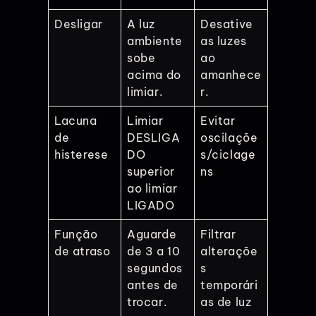
Desligar
A luz
Desative
ambiente
as luzes
sobe
ao
acima do
amanhece
limiar.
r.
Lacuna
Limiar
Evitar
de
DESLIGA
oscilaçõe
histerese
DO
s/ciclage
superior
ns
ao limiar
LIGADO
Função
Aguarde
Filtrar
de atraso
de 3 a 10
alteraçõe
segundos
s
antes de
temporári
trocar.
as de luz