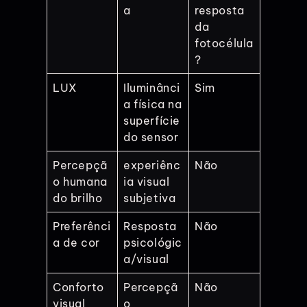
a
resposta
da
fotocélula
?
LUX
Iluminânci
Sim
a física na
superfície
do sensor
Percepçã
experiênc
Não
o humana
ia visual
do brilho
subjetiva
Preferênci
Resposta
Não
a de cor
psicológic
a/visual
Conforto
Percepçã
Não
visual
o