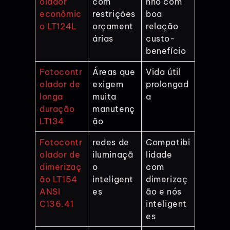
olador
com
nho com
econômic
restrições
boa
o LT124L
orçament
relação
árias
custo-
benefício
Fotocontr
Áreas que
Vida útil
olador de
exigem
prolongad
longa
muita
a
duração
manutenç
LT134
ão
Fotocontr
redes de
Compatibi
olador de
iluminaçã
lidade
dimerizaç
o
com
ão LT154
inteligent
dimerizaç
ANSI
es
ão e nós
C136.41
inteligent
es