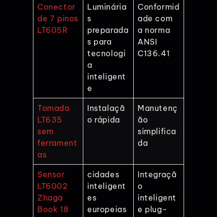
Conector
Luminária
Conformid
de 7 pinos
s
ade com
LT605R
preparada
a norma
s para
ANSI
tecnologi
C136.41
a
inteligent
e
Tomada
Instalaçã
Manutenç
LT635
o rápida
ão
sem
simplifica
ferrament
da
as
Sensor
cidades
Integraçã
LT6002
inteligent
o
Zhaga
es
inteligent
Book 18
europeias
e plug-