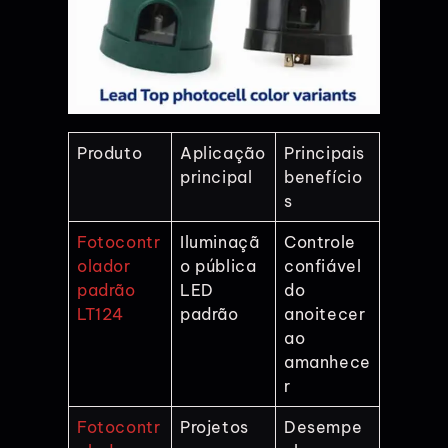
Produto
Aplicação
Principais
principal
benefício
s
Fotocontr
Iluminaçã
Controle
olador
o pública
confiável
padrão
LED
do
LT124
padrão
anoitecer
ao
amanhece
r
Fotocontr
Projetos
Desempe