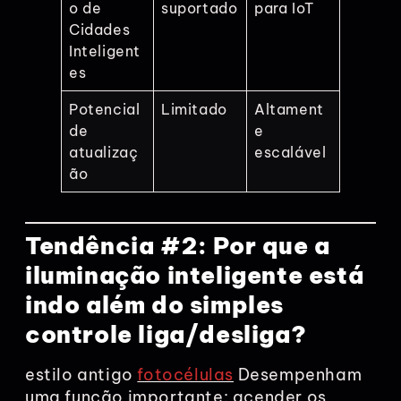
o de
suportado
para IoT
Cidades
Inteligent
es
Potencial
Limitado
Altament
de
e
atualizaç
escalável
ão
Tendência #2: Por que a
iluminação inteligente está
indo além do simples
controle liga/desliga?
estilo antigo
fotocélulas
Desempenham
uma função importante: acender os