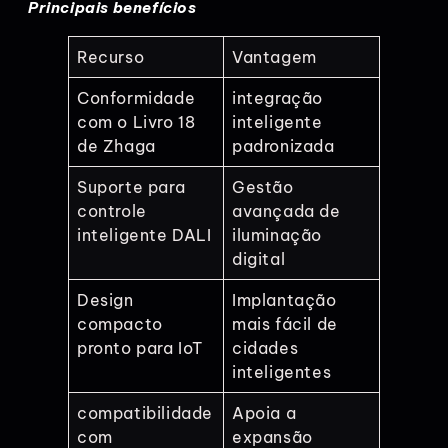
Principais benefícios
Recurso
Vantagem
Conformidade
integração
com o Livro 18
inteligente
de Zhaga
padronizada
Suporte para
Gestão
controle
avançada de
inteligente DALI
iluminação
digital
Design
Implantação
compacto
mais fácil de
pronto para IoT
cidades
inteligentes
compatibilidade
Apoia a
com
expansão